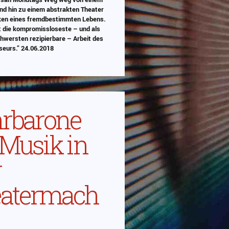
d hin zu einem abstrakten Theater
ken eines fremdbestimmten Lebens.
ht die kompromissloseste – und als
hwersten rezipierbare – Arbeit des
seurs.” 24.06.2018
ign/Programmierung
rbarone
 Musik in
r
atermach