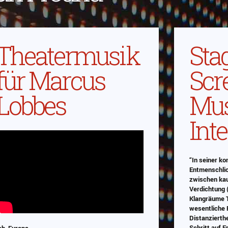
Theatermusik
Sta
für Marcus
Scr
Lobbes
Mus
Inte
“In seiner k
Entmenschlic
zwischen kau
Verdichtung 
Klangräume T
wesentliche R
Distanzierthe
Schritt auf 
ch, Europa