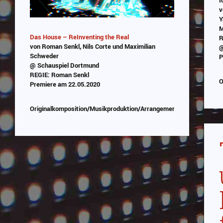
v
Y
M
Das House – ReInventing the Real
R
von Roman Senkl, Nils Corte und Maximilian
@
Schweder
P
@ Schauspiel Dortmund
REGIE: Roman Senkl
O
Premiere am 22.05.2020
Originalkomposition/Musikproduktion/Arrangement/Sounddesign