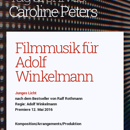
Caroline Peters
Filmmusik für
Adolf
Winkelmann
Junges Licht
nach dem Bestseller von Ralf Rothmann
Abspielen
Regie: Adolf Winkelmann
Premiere 12. Mai 2016
Das Video wird von Youtube eingebettet
abespielt. Es gilt die
Datenschutzerklärung von
Komposition/Arrangements/Produktion
Google