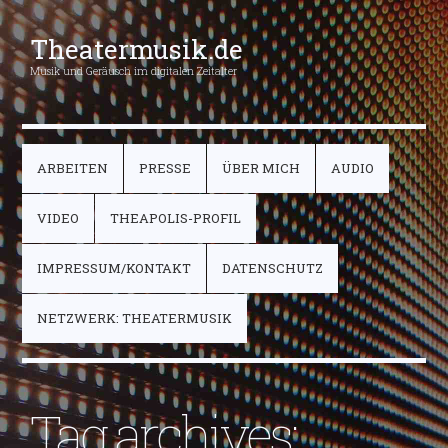
Theatermusik.de
Musik und Geräusch im digitalen Zeitalter
ARBEITEN
PRESSE
ÜBER MICH
AUDIO
VIDEO
THEAPOLIS-PROFIL
IMPRESSUM/KONTAKT
DATENSCHUTZ
NETZWERK: THEATERMUSIK
Tag archives: