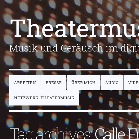
Theatermu
Musik und Geräusch im digit
ARBEITEN
PRESSE
ÜBER MICH
AUDIO
VIDE
NETZWERK: THEATERMUSIK
Tag archives:
Calle F