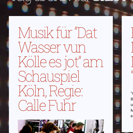
Musik für “Dat
Wasser vun
Kölle es jot” am
Schauspiel
Köln, Regie:
“
Calle Fuhr
B
u
M
e