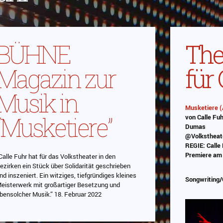
BÜHNE
The
Magazin zur
für 
Musik in
Musketiere (
“Musketiere”
von Calle Fu
Dumas
@Volkstheat
Das Video
REGIE: Calle
Premiere am 
Calle Fuhr hat für das Volkstheater in den
Datens
ezirken ein Stück über Solidarität geschrieben
nd inszeniert. Ein witziges, tiefgründiges kleines
Songwriting
eisterwerk mit großartiger Besetzung und
bensolcher Musik.” 18. Februar 2022