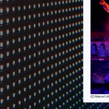
ng
/
(C) Marcel Ur