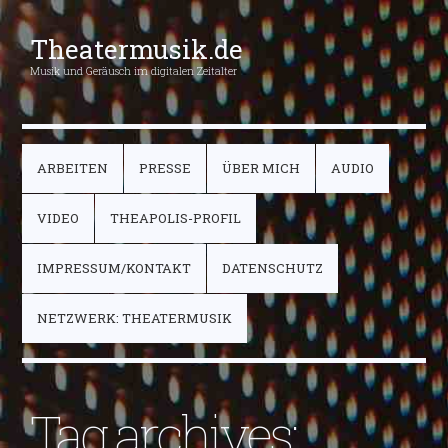
Theatermusik.de
Musik und Geräusch im digitalen Zeitalter
ARBEITEN
PRESSE
ÜBER MICH
AUDIO
VIDEO
THEAPOLIS-PROFIL
IMPRESSUM/KONTAKT
DATENSCHUTZ
NETZWERK: THEATERMUSIK
Tag archives: