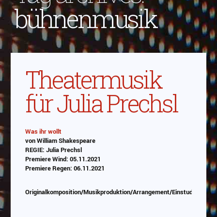
bühnenmusik
Theatermusik
für Julia Prechsl
Was ihr wollt
von William Shakespeare
Abspielen
REGIE: Julia Prechsl
Premiere Wind: 05.11.2021
Das Video wird von Youtube eingebettet
Premiere Regen: 06.11.2021
abespielt. Es gilt die
Datenschutzerklärung von
Google
Originalkomposition/Musikproduktion/Arrangement/Einstudierung