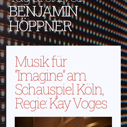
BENJAMIN
HÖPPNER
Musik für
“Imagine” am
Schauspiel Köln,
Regie: Kay Voges