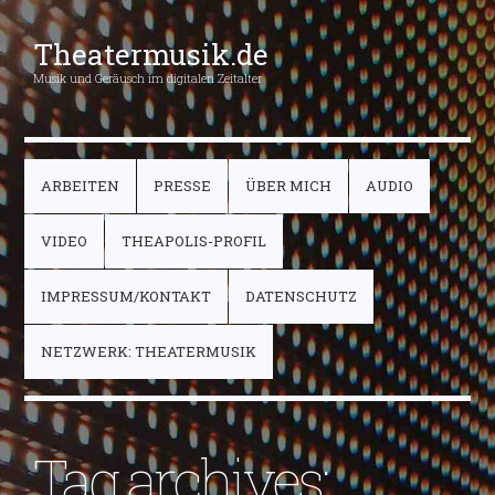
Theatermusik.de
Musik und Geräusch im digitalen Zeitalter
ARBEITEN
PRESSE
ÜBER MICH
AUDIO
VIDEO
THEAPOLIS-PROFIL
IMPRESSUM/KONTAKT
DATENSCHUTZ
NETZWERK: THEATERMUSIK
Tag archives: