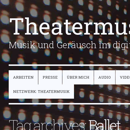
Theatermu
Musik und Geräusch im digit
ARBEITEN
PRESSE
ÜBER MICH
AUDIO
VIDE
NETZWERK: THEATERMUSIK
Tag archives:
Ballet