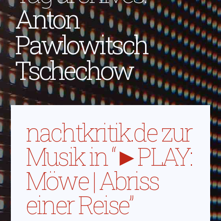
Anton
Pawlowitsch
Tschechow
nachtkritik.de zur
Musik in “►PLAY:
Möwe | Abriss
einer Reise”