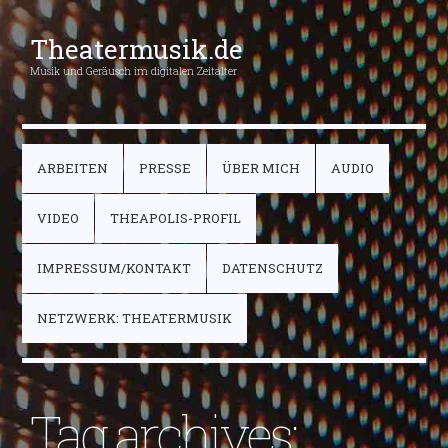
Theatermusik.de
Musik und Geräusch im digitalen Zeitalter
ARBEITEN
PRESSE
ÜBER MICH
AUDIO
VIDEO
THEAPOLIS-PROFIL
IMPRESSUM/KONTAKT
DATENSCHUTZ
NETZWERK: THEATERMUSIK
Tag archives: