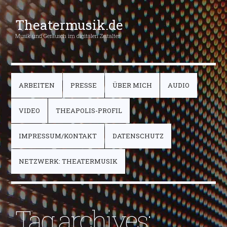
Theatermusik.de
Musik und Geräusch im digitalen Zeitalter
ARBEITEN
PRESSE
ÜBER MICH
AUDIO
VIDEO
THEAPOLIS-PROFIL
IMPRESSUM/KONTAKT
DATENSCHUTZ
NETZWERK: THEATERMUSIK
Tag archives: