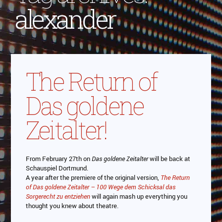
alexander
The Return of
Das goldene
Zeitalter!
From February 27th on
Das goldene Zeitalter
will be back at
Schauspiel Dortmund.
A year after the premiere of the original version,
The Return
of Das goldene Zeitalter – 100 Wege dem Schicksal das
Sorgerecht zu entziehen
will again mash up everything you
thought you knew about theatre.