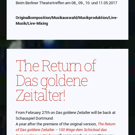
abespielt. Es gilt die
Datenschutzerklärung von
Beim Berliner Theatertreffen am 08., 09., 10. und 11.05.2017
Google
Originalkomposition/Musikauswahl/Musikproduktion/Live-
Musik/Live-Mixing
The Return of
Das goldene
Zeitalter!
From February 27th on
Das goldene Zeitalter
will be back at
Schauspiel Dortmund.
A year after the premiere of the original version,
The Return
of Das goldene Zeitalter – 100 Wege dem Schicksal das