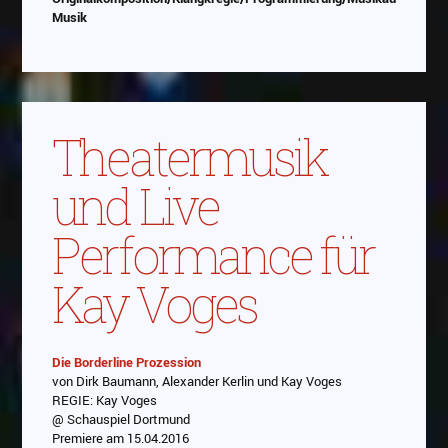
Musik
Theatermusik
und Live
Performance für
Kay Voges
Die Borderline Prozession
von Dirk Baumann, Alexander Kerlin und Kay Voges
Abspielen
REGIE: Kay Voges
@ Schauspiel Dortmund
Das Video wird von Youtube eingebettet
Premiere am 15.04.2016