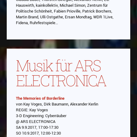
Hauswirth, kainkollektiv, Michael Simon, Zentrum für
Politische Schönheit, Fabien Prioville, Patrick Borchers,
Martin Brand, Ulli Ostgathe, Ersan Mondtag, WDR 1Live,
Fidena, Ruhrfestspiele…
Musik für ARS
ELECTRONICA
The Memories of Borderline
von Kay Voges, Dirk Baumann, Alexander Kerlin
Abspielen
REGIE: Kay Voges
3-D Engineering: Cyberräuber
Das Video wird von Youtube eingebettet
@ ARS ELECTRONICA
abespielt. Es gilt die
Datenschutzerklärung von
SA 9.9.2017, 17:00-17:30
Google
SO 10.9.2017, 12:00-12:30