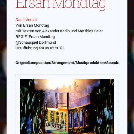
Ersan Mondtag
Das Internat
Von Ersan Mondtag
Abspielen
mit Texten von Alexander Kerlin und Matthias Seier
REGIE: Ersan Mondtag
Das Video wird von Youtube eingebettet
@Schauspiel Dortmund
abespielt. Es gilt die
Datenschutzerklärung von
Uraufführung am 09.02.2018
Google
Originalkomposition/Arrangement/Musikproduktion/Sounddesign/P