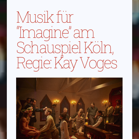
Musik für
“Imagine” am
Schauspiel Köln,
Regie: Kay Voges