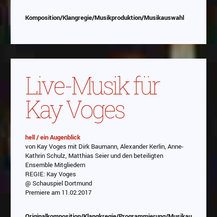
Komposition/Klangregie/Musikproduktion/Musikauswahl
Live-Musik für
Kay Voges
hell / ein Augenblick
von Kay Voges mit Dirk Baumann, Alexander Kerlin, Anne-
Abspielen
Kathrin Schulz, Matthias Seier und den beteiligten
Ensemble Mitgliedern
Das Video wird von Youtube eingebettet
REGIE: Kay Voges
abespielt. Es gilt die
Datenschutzerklärung von
@ Schauspiel Dortmund
Google
Premiere am 11.02.2017
Originalkomposition/Klangkregie/Programmierung/Musikauswahl/Li