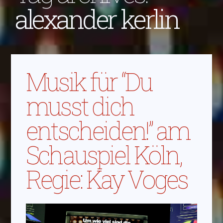
alexander kerlin
Musik für “Du
musst dich
entscheiden!” am
Schauspiel Köln,
Regie: Kay Voges