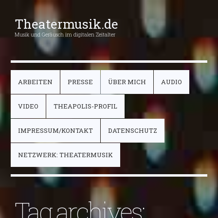
Theatermusik.de
Musik und Geräusch im digitalen Zeitalter
ARBEITEN
PRESSE
ÜBER MICH
AUDIO
VIDEO
THEAPOLIS-PROFIL
IMPRESSUM/KONTAKT
DATENSCHUTZ
NETZWERK: THEATERMUSIK
Tag archives: