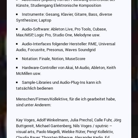
Künste, Studiengang Elektronische Komposition
Instrumente: Gesang, Klavier, Gitarre, Bass, diverse
Synthesizer, Laptop
Audio-Software: Ableton Live, Pro Tools, Cubase,
Max/MSP, Logic Pro, Studio One, Melodyne usw.
Audio-Interfaces folgender Hersteller: RME, Universal
Audio, Focusrite, Presonus, Waves Soundgrid
Notation: Finale, Notion, MuseScore
Hardware-Controller von Akai, M-Audio, Ableton, Keith
McMillen usw.
Sample-Libraries und Audio-Plug-Ins kann ich
tatsächlich bedienen
Menschen/Firmen/Kollektive, für die ich gearbeitet habe,
sind unter Anderem:
Kay Voges, Adolf Winkelmann, Julia Prechsl, Calle Fuhr, Jörg
Buttgereit, Michael Gantenberg, Nils Voges / sputnic –
visual arts, Paolo Magelli, Wiebke Rüter, Peng! Kollektiv,
Claudia Bauer, Thorsten Bihegue, Alexander Kerlin, Ed.