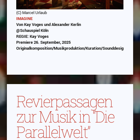
(C) Marcel Urlaub
IMAGINE
Von Kay Voges und Alexander Kerlin
@Schauspiel Köln
REGIE: Kay Voges
Premiere 26. September, 2025
Originalkomposition/Musikproduktion/Kuration/Sounddesign/Progr
Abspielen
Das Video wird von Youtube eingebettet
abespielt. Es gilt die
Datenschutzerklärung von
Revierpassagen
Google
zur Musik in “Die
Parallelwelt”