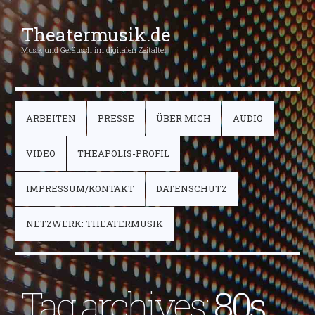
Theatermusik.de
Musik und Geräusch im digitalen Zeitalter
ARBEITEN
PRESSE
ÜBER MICH
AUDIO
VIDEO
THEAPOLIS-PROFIL
IMPRESSUM/KONTAKT
DATENSCHUTZ
NETZWERK: THEATERMUSIK
Tag archives:
80s