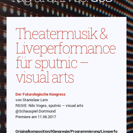
Theatermusik &
Liveperformance
für sputnic –
visual arts
Der Futurologische Kongress
von Stanislaw Lem
Abspielen
REGIE: Nils Voges, sputnic – visual arts
@Schauspiel Dortmund
Das Video wird von Youtube eingebettet
Premiere am 11.06.2017
abespielt. Es gilt die
Datenschutzerklärung von
Google
Originalkomposition/Klangregie/Programmierung/Liveperformance