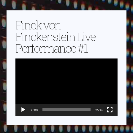
Finck von
Finckenstein Live
Performance #1
Video-
Player
00:00
25:49