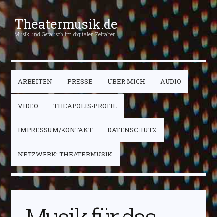
Theatermusik.de
Musik und Geräusch im digitalen Zeitalter
ARBEITEN
PRESSE
ÜBER MICH
AUDIO
VIDEO
THEAPOLIS-PROFIL
IMPRESSUM/KONTAKT
DATENSCHUTZ
NETZWERK: THEATERMUSIK
Musik für das