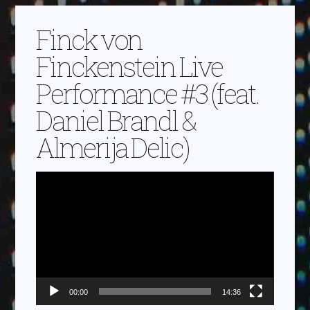
Finck von
Finckenstein Live
Performance #3 (feat.
Daniel Brandl &
Almerija Delic)
Video-
Player
00:00
14:36