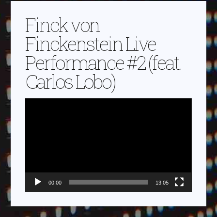
Finck von
Finckenstein Live
Performance #2 (feat.
Carlos Lobo)
Video-
Player
00:00
13:05