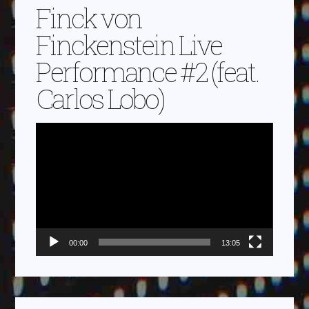
Finck von
Finckenstein Live
Performance #2 (feat.
Carlos Lobo)
Video-
Player
00:00
13:05