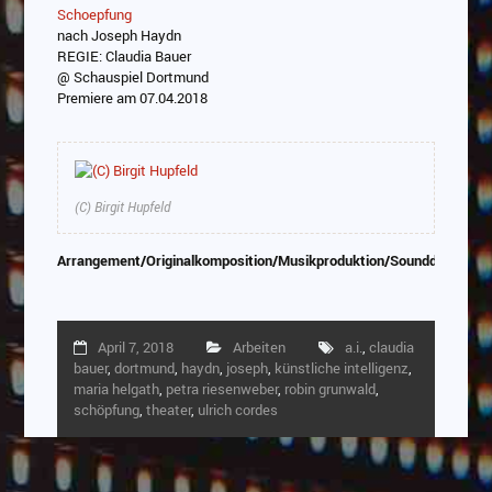
Schoepfung
nach Joseph Haydn
REGIE: Claudia Bauer
@ Schauspiel Dortmund
Premiere am 07.04.2018
(C) Birgit Hupfeld
Arrangement/Originalkomposition/Musikproduktion/Sounddesign/P
April 7, 2018
Arbeiten
a.i.
,
claudia
bauer
,
dortmund
,
haydn
,
joseph
,
künstliche intelligenz
,
maria helgath
,
petra riesenweber
,
robin grunwald
,
schöpfung
,
theater
,
ulrich cordes