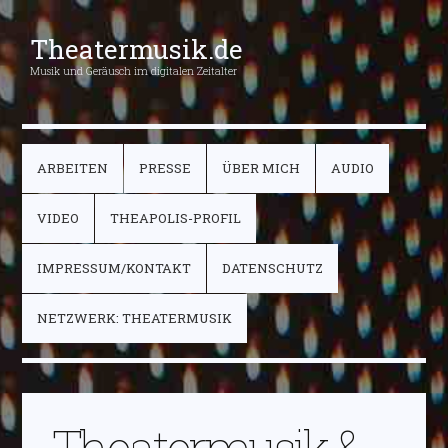
Theatermusik.de
Musik und Geräusch im digitalen Zeitalter
ARBEITEN
PRESSE
ÜBER MICH
AUDIO
VIDEO
THEAPOLIS-PROFIL
IMPRESSUM/KONTAKT
DATENSCHUTZ
NETZWERK: THEATERMUSIK
Theatermusik &