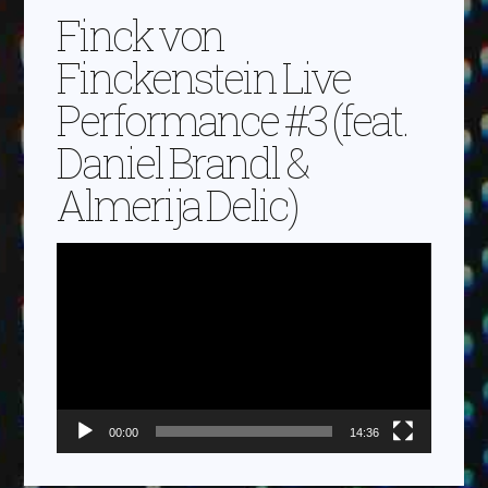
Finck von
Finckenstein Live
Performance #3 (feat.
Daniel Brandl &
Almerija Delic)
Video-
Player
00:00
14:36