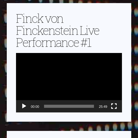
Finck von
Finckenstein Live
Performance #1
Video-
Player
00:00
25:49