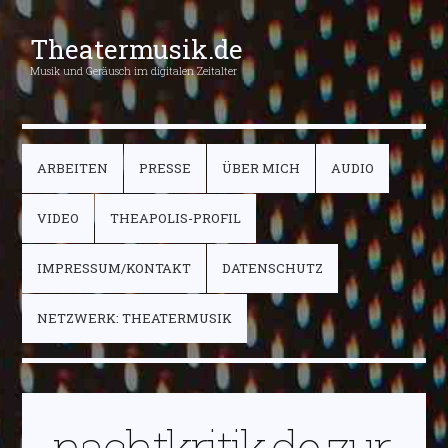
Theatermusik.de
Musik und Geräusch im digitalen Zeitalter
ARBEITEN
PRESSE
ÜBER MICH
AUDIO
VIDEO
THEAPOLIS-PROFIL
IMPRESSUM/KONTAKT
DATENSCHUTZ
NETZWERK: THEATERMUSIK
nachtkritik.de zur