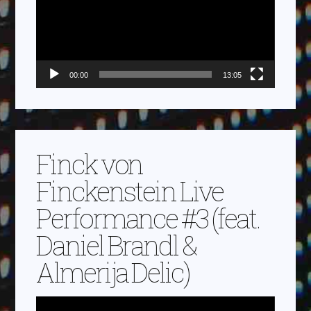
00:00
13:05
Finck von
Finckenstein Live
Performance #3 (feat.
Daniel Brandl &
Almerija Delic)
Video-