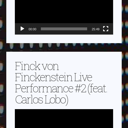
00:00
25:49
Finck von
Finckenstein Live
Performance #2 (feat.
Carlos Lobo)
Video-
Player