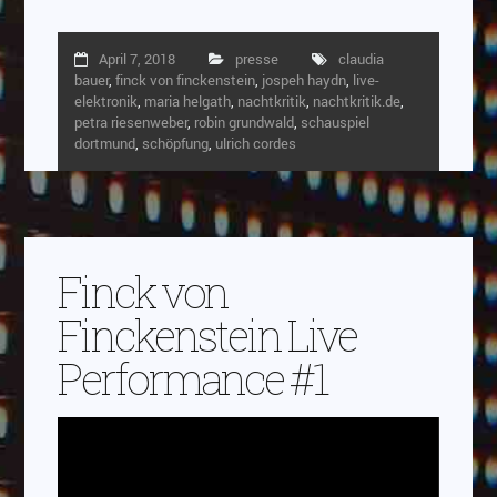
April 7, 2018
presse
claudia
bauer
,
finck von finckenstein
,
jospeh haydn
,
live-
elektronik
,
maria helgath
,
nachtkritik
,
nachtkritik.de
,
petra riesenweber
,
robin grundwald
,
schauspiel
dortmund
,
schöpfung
,
ulrich cordes
Finck von
Finckenstein Live
Performance #1
Video-
Player