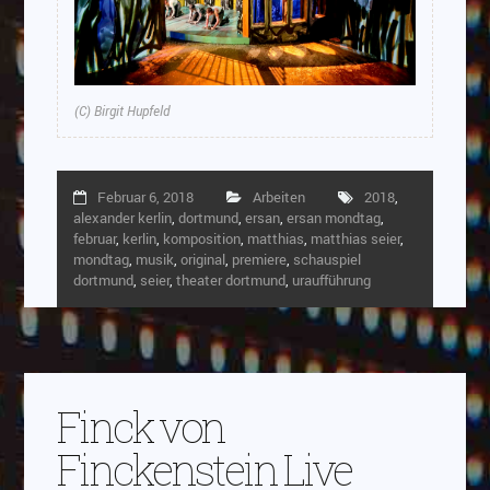
(C) Birgit Hupfeld
Februar 6, 2018
Arbeiten
2018
,
alexander kerlin
,
dortmund
,
ersan
,
ersan mondtag
,
februar
,
kerlin
,
komposition
,
matthias
,
matthias seier
,
mondtag
,
musik
,
original
,
premiere
,
schauspiel
dortmund
,
seier
,
theater dortmund
,
uraufführung
Finck von
Finckenstein Live