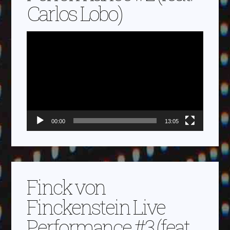
Carlos Lobo)
Video-
Player
00:00
13:05
Finck von
Finckenstein Live
Performance #3 (feat.