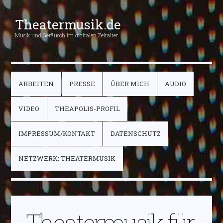
Theatermusik.de
Musik und Geräusch im digitalen Zeitalter
ARBEITEN
PRESSE
ÜBER MICH
AUDIO
VIDEO
THEAPOLIS-PROFIL
IMPRESSUM/KONTAKT
DATENSCHUTZ
NETZWERK: THEATERMUSIK
Theatermusik für