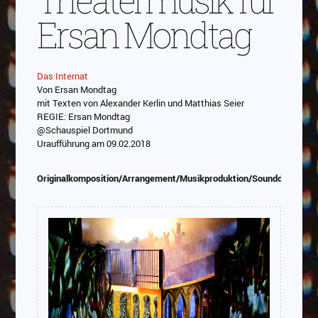
Ersan Mondtag
Das Internat
Von Ersan Mondtag
Abspielen
mit Texten von Alexander Kerlin und Matthias Seier
REGIE: Ersan Mondtag
Das Video wird von Youtube eingebettet
@Schauspiel Dortmund
abespielt. Es gilt die
Datenschutzerklärung von
Uraufführung am 09.02.2018
Google
Originalkomposition/Arrangement/Musikproduktion/Sounddesign/P