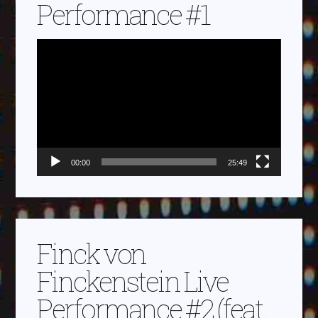
Performance #1
Video-
Player
00:00
25:49
Finck von
Finckenstein Live
Performance #2 (feat.