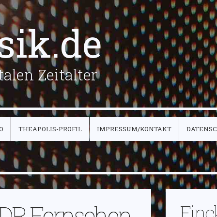
sik.de
alen Zeitalter
O
THEAPOLIS-PROFIL
IMPRESSUM/KONTAKT
DATENS
DR Fernsehen
Finc