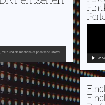
Finc
Perf
Video-
Player
g
,
mike und die mechaniker
,
phönixsee
,
staffel
00:00
Finc
Finc