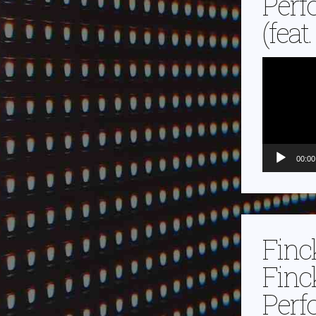
Perf
(feat
Video-
Player
00:00
Finc
Finc
Perf