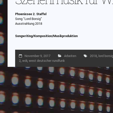
Phoenixsee 2. Staffel
Song “Lord Borsig”
Ausstrahlung 2018
Songwriting/Komposition/Musikproduktion
November 9, 2017
Arbeiten
2018
,
lord borsi
2
,
wdr
,
west deutscher rundfunk