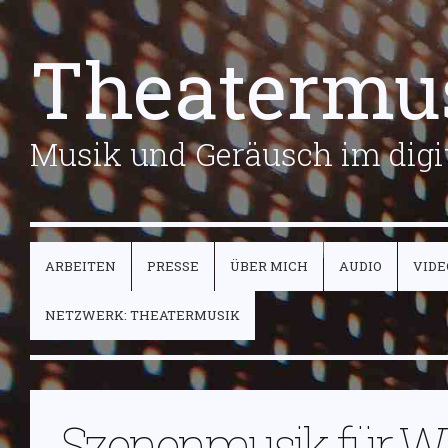
Theatermu
Musik und Geräusch im digit
ARBEITEN
PRESSE
ÜBER MICH
AUDIO
VIDE
NETZWERK: THEATERMUSIK
Szenenmusik für W