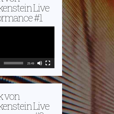
kenstein Live
ormance #1
25:49
k von
kenstein Live