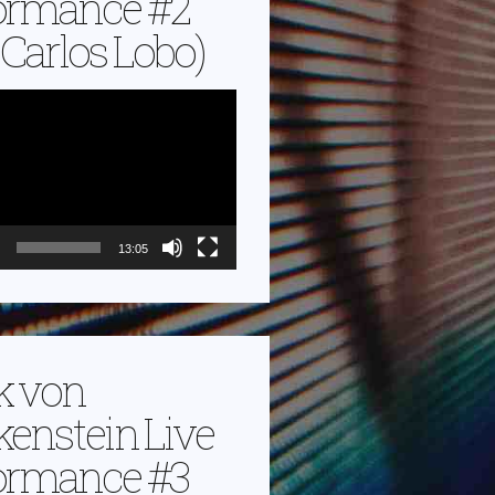
ormance #2
. Carlos Lobo)
13:05
k von
kenstein Live
ormance #3