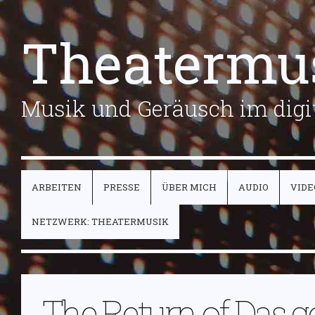
Theatermu
Musik und Geräusch im digit
ARBEITEN
PRESSE
ÜBER MICH
AUDIO
VIDE
NETZWERK: THEATERMUSIK
The Return of Das g