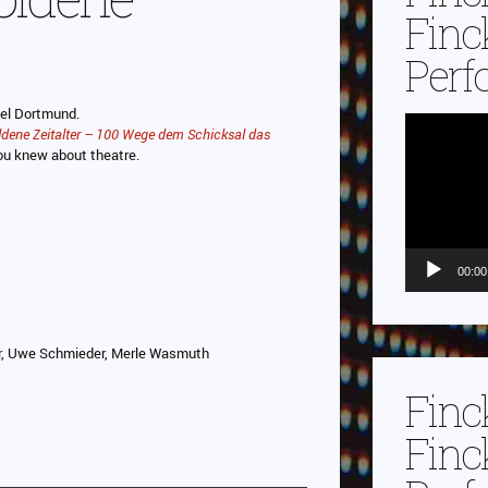
Finc
Perf
iel Dortmund.
Video-
ldene Zeitalter – 100 Wege dem Schicksal das
Player
ou knew about theatre.
00:00
ler, Uwe Schmieder, Merle Wasmuth
Finc
Finc