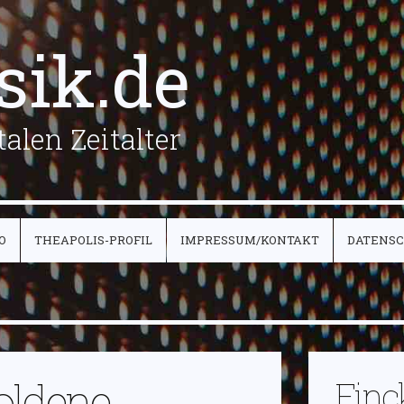
sik.de
alen Zeitalter
O
THEAPOLIS-PROFIL
IMPRESSUM/KONTAKT
DATENS
oldene
Finc