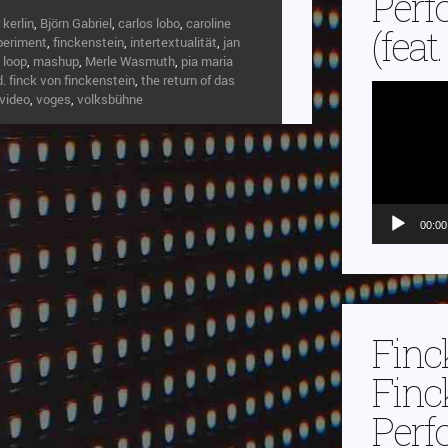
Perf
 kerlin
,
Björn Gabriel
,
carlos lobo
,
caroline
(feat
periment
,
finckenstein
,
intertextualität
,
jan
,
loop
,
mashup
,
Merle Wasmuth
,
pia maria
d. finck von finckenstein
,
the return of das
Video-
video
,
voges
,
volksbühne
Player
00:00
Finc
Finc
Perf