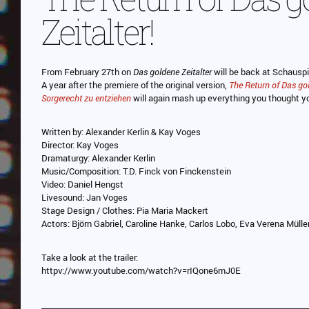
Zeitalter!
From February 27th on
Das goldene Zeitalter
will be back at Schausp
A year after the premiere of the original version,
The Return of Das go
Sorgerecht zu entziehen
will again mash up everything you thought y
Written by: Alexander Kerlin & Kay Voges
Director: Kay Voges
Dramaturgy: Alexander Kerlin
Music/Composition: T.D. Finck von Finckenstein
Video: Daniel Hengst
Livesound: Jan Voges
Stage Design / Clothes: Pia Maria Mackert
Actors: Björn Gabriel, Caroline Hanke, Carlos Lobo, Eva Verena Mül
Take a look at the trailer:
httpv://www.youtube.com/watch?v=rIQone6mJ0E