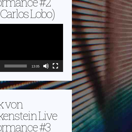
ormance #2
. Carlos Lobo)
13:05
k von
kenstein Live
ormance #3