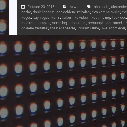
Februar 20, 2015
news
alexander
,
alexander
hanke
,
daniel hengst
,
das goldene zeitalter
,
eva verena müller
,
ex
voges
,
kay voges
,
kerlin
,
kultur
,
live video
,
livesampling
,
livevideo
mackert
,
samples
,
sampling
,
schauspiel
,
schauspiel dortmund
,
t.
goldene zeitalter
,
theater
,
theatre
,
Tommy Finke
,
uwe schmieder
,