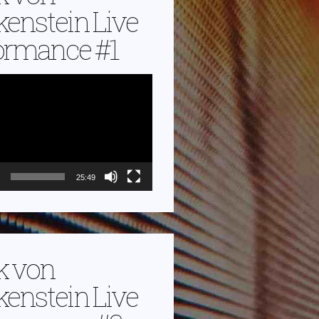
kenstein Live
ormance #1
25:49
k von
kenstein Live