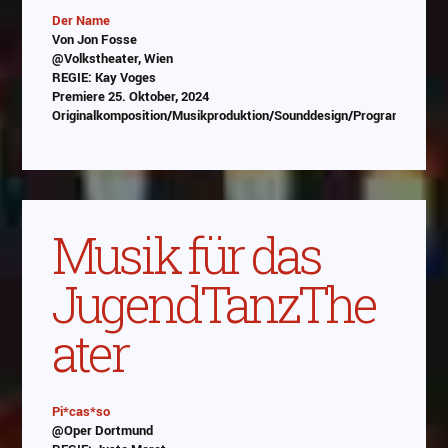
Der Name
Von Jon Fosse
Abspielen
@Volkstheater, Wien
REGIE: Kay Voges
Das Video wird von Youtube eingebettet
Premiere 25. Oktober, 2024
abespielt. Es gilt die
Datenschutzerklärung von
Originalkomposition/Musikproduktion/Sounddesign/Programmierun
Google
Musik für das
JugendTanzThe
ater
Pi*cas*so
@Oper Dortmund
Abspielen