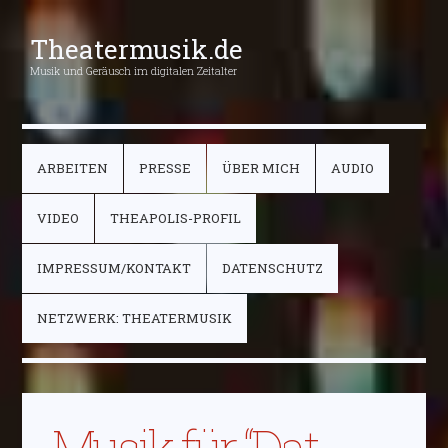
Theatermusik.de
Musik und Geräusch im digitalen Zeitalter
ARBEITEN
PRESSE
ÜBER MICH
AUDIO
VIDEO
THEAPOLIS-PROFIL
IMPRESSUM/KONTAKT
DATENSCHUTZ
NETZWERK: THEATERMUSIK
Musik für “Dat