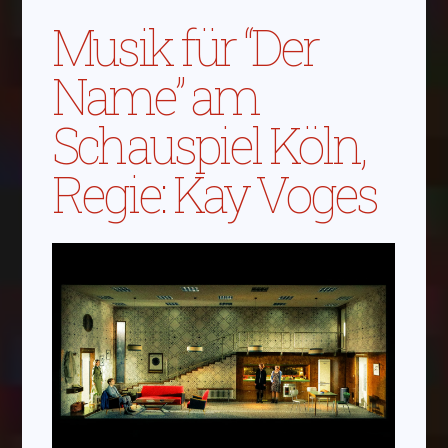
Musik für “Der
Name” am
Schauspiel Köln,
Regie: Kay Voges