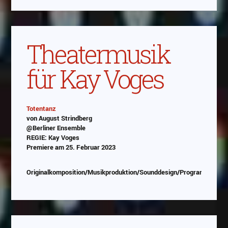
Theatermusik
für Kay Voges
Totentanz
von August Strindberg
Abspielen
@Berliner Ensemble
REGIE: Kay Voges
Das Video wird von Youtube eingebettet
Premiere am 25. Februar 2023
abespielt. Es gilt die
Datenschutzerklärung von
Google
Originalkomposition/Musikproduktion/Sounddesign/Programmierun