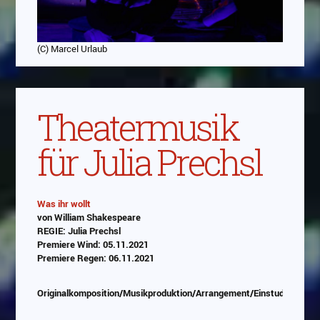
(C) Marcel Urlaub
Theatermusik
für Julia Prechsl
Was ihr wollt
von William Shakespeare
Abspielen
REGIE: Julia Prechsl
Premiere Wind: 05.11.2021
Das Video wird von Youtube eingebettet
Premiere Regen: 06.11.2021
abespielt. Es gilt die
Datenschutzerklärung von
Google
Originalkomposition/Musikproduktion/Arrangement/Einstudierung