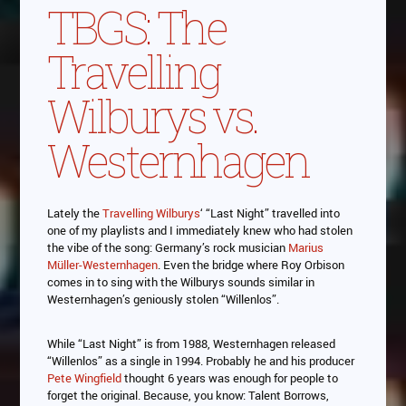
TBGS: The
Travelling
Wilburys vs.
Westernhagen
Lately the
Travelling Wilburys
‘ “Last Night” travelled into
one of my playlists and I immediately knew who had stolen
the vibe of the song: Germany’s rock musician
Marius
Müller-Westernhagen
. Even the bridge where Roy Orbison
comes in to sing with the Wilburys sounds similar in
Westernhagen’s geniously stolen “Willenlos”.
While “Last Night” is from 1988, Westernhagen released
“Willenlos” as a single in 1994. Probably he and his producer
Pete Wingfield
thought 6 years was enough for people to
forget the original. Because, you know: Talent Borrows,