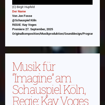
(C) Birgit Hupfeld
Der Name
Von Jon Fosse
@Schauspiel Köln
REGIE: Kay Voges
Premiere 27. September, 2025
Originalkomposition/Musikproduktion/Sounddesign/Programmierun
Abspielen
Das Video wird von Youtube eingebettet
Musik für
abespielt. Es gilt die
Datenschutzerklärung von
Google
“Imagine” am
Schauspiel Köln,
Regie: Kay Voges