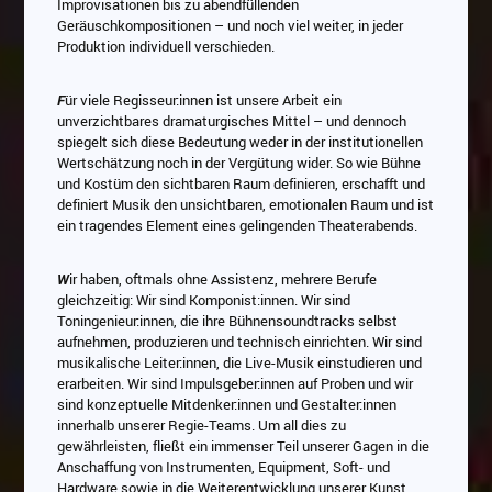
Improvisationen bis zu abendfüllenden
Geräuschkompositionen – und noch viel weiter, in jeder
Produktion individuell verschieden.
F
ür viele Regisseur:innen ist unsere Arbeit ein
unverzichtbares dramaturgisches Mittel – und dennoch
spiegelt sich diese Bedeutung weder in der institutionellen
Wertschätzung noch in der Vergütung wider. So wie Bühne
und Kostüm den sichtbaren Raum definieren, erschafft und
definiert Musik den unsichtbaren, emotionalen Raum und ist
ein tragendes Element eines gelingenden Theaterabends.
W
ir haben, oftmals ohne Assistenz, mehrere Berufe
gleichzeitig: Wir sind Komponist:innen. Wir sind
Toningenieur:innen, die ihre Bühnensoundtracks selbst
aufnehmen, produzieren und technisch einrichten. Wir sind
musikalische Leiter:innen, die Live-Musik einstudieren und
erarbeiten. Wir sind Impulsgeber:innen auf Proben und wir
sind konzeptuelle Mitdenker:innen und Gestalter:innen
innerhalb unserer Regie-Teams. Um all dies zu
gewährleisten, fließt ein immenser Teil unserer Gagen in die
Anschaffung von Instrumenten, Equipment, Soft- und
Hardware sowie in die Weiterentwicklung unserer Kunst.