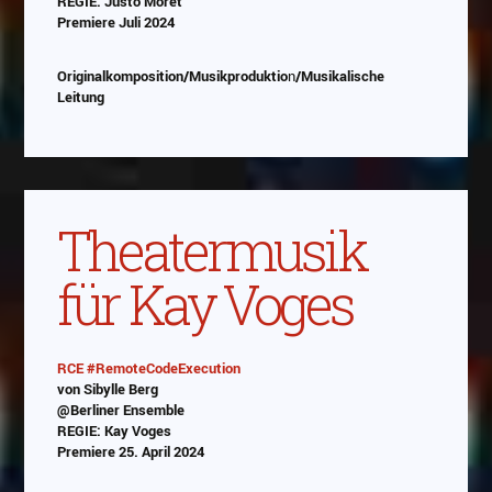
REGIE: Justo Moret
Premiere Juli 2024
Das Video wird von Youtube eingebettet
abespielt. Es gilt die
Datenschutzerklärung von
Originalkomposition/Musikproduktio
n
/Musikalische
Google
Leitung
Theatermusik
für Kay Voges
RCE #RemoteCodeExecution
von Sibylle Berg
Abspielen
@Berliner Ensemble
REGIE: Kay Voges
Das Video wird von Youtube eingebettet
Premiere 25. April 2024
abespielt. Es gilt die
Datenschutzerklärung von
Google