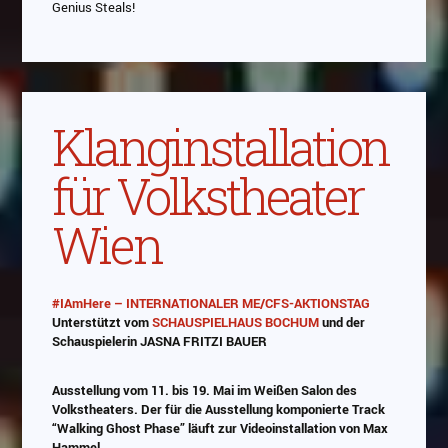
Genius Steals!
Abspielen
Abspielen
Das Video wird von Youtube eingebettet
Das Video wird von Youtube eingebettet
Klanginstallation
abespielt. Es gilt die
abespielt. Es gilt die
Datenschutzerklärung von
Datenschutzerklärung von
Google
Google
für Volkstheater
Wien
#IAmHere – INTERNATIONALER ME/CFS-AKTIONSTAG
Unterstützt vom
SCHAUSPIELHAUS BOCHUM
und der
Schauspielerin JASNA FRITZI BAUER
Ausstellung vom 11. bis 19. Mai im Weißen Salon des
Volkstheaters. Der für die Ausstellung komponierte Track
“Walking Ghost Phase” läuft zur Videoinstallation von Max
Hammel.