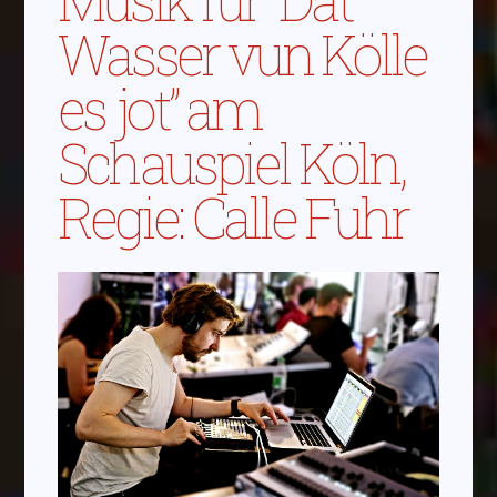
Wasser vun Kölle
es jot” am
Schauspiel Köln,
Regie: Calle Fuhr