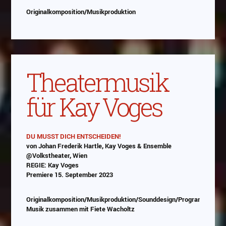
Originalkomposition/Musikproduktion
Theatermusik
für Kay Voges
DU MUSST DICH ENTSCHEIDEN!
von Johan Frederik Hartle, Kay Voges & Ensemble
Abspielen
@Volkstheater, Wien
REGIE: Kay Voges
Das Video wird von Youtube eingebettet
Premiere 15. September 2023
abespielt. Es gilt die
Datenschutzerklärung von
Google
Originalkomposition/Musikproduktion/Sounddesign/Programmierun
Musik zusammen mit Fiete Wacholtz